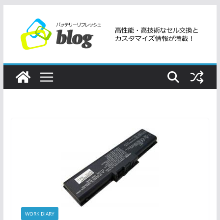
コ
ン
テ
ン
ツ
へ
ス
キ
ッ
プ
WORK DIARY