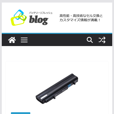
コ
ン
テ
ン
ツ
へ
ス
キ
ッ
プ