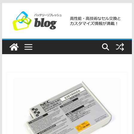
コ
ン
テ
ン
ツ
へ
ス
キ
ッ
プ