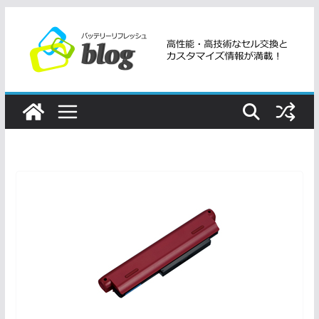
コ
ン
テ
ン
ツ
へ
ス
キ
ッ
プ