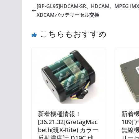
[BP-GL95]HDCAM-SR、HDCAM、MPEG IM
XDCAMバッテリーセル交換
こちらもおすすめ
新着機種情報！
新着機
[36.21.32]GretagMac
109
beth(現X-Rite) カラー
無線機 
反射濃度計 D19C 他
リー