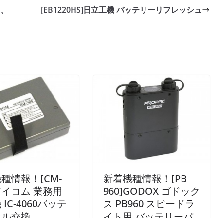
X、
[EB1220HS]日立工機 バッテリーリフレッシュ
種情報！[CM-
新着機種情報！[PB
]アイコム 業務用
960]GODOX ゴドック
IC-4060バッテ
ス PB960 スピードラ
セル交換
イト用 バッテリーパ