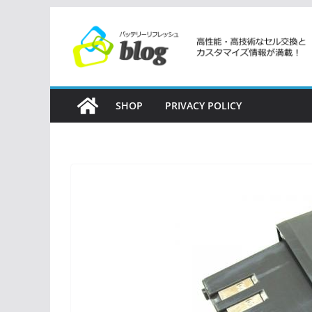
コ
ン
テ
ン
ツ
SHOP
PRIVACY POLICY
へ
ス
キ
ッ
プ