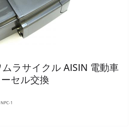
]カワムラサイクル AISIN 電動車
テリーセル交換
PC-1