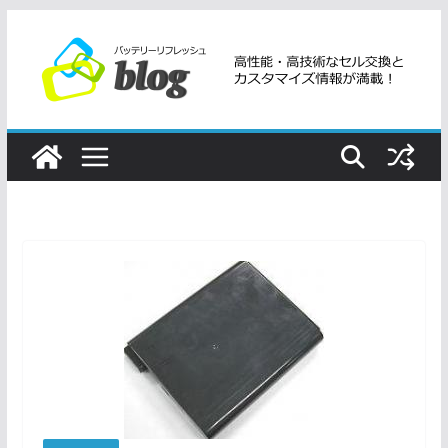
コ
ン
テ
ン
ツ
へ
ス
キ
ッ
プ