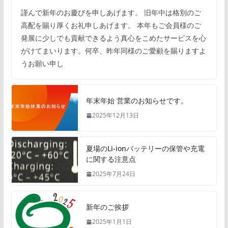
謹んで新年のお慶びを申しあげます。 旧年中は格別のご
高配を賜り厚くお礼申しあげます。 本年もご会員様のご
発展に少しでも貢献できるよう真心をこめたサービスを心
がけてまいります。何卒、昨年同様のご愛顧を賜りますよ
うお願い申し
年末年始 営業のお知らせです。
2025年12月13日
夏場のLi-ionバッテリーの保管や充電
に関する注意点
2025年7月24日
新年のご挨拶
2025年1月1日