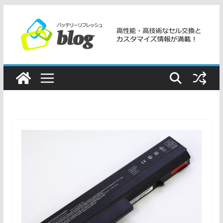
コ
ン
テ
ン
ツ
へ
ス
キ
ッ
プ