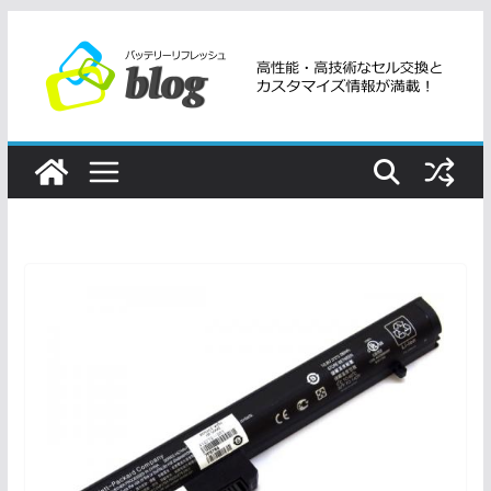
コ
ン
テ
ン
ツ
へ
ス
キ
ッ
プ