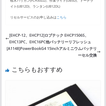
植木バリカン(FCH30D2)、作業ライト(UB5D)、トーチラ
イト(UB12D)、ランタン(UB12DL)
リセルサービスのお申し込みは
こちら
[EHCP-12、EHCP12]ロブテック EHCP1506S、
EHC13PC、EHC16PC他バッテリーリフレッシュ
[A1148]PowerBookG4 15inchアルミニウムバッテリ
ーセル交換
こちらもおすすめ