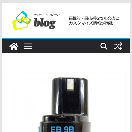
コ
ン
テ
ン
ツ
へ
ス
キ
ッ
プ