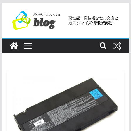
コ
ン
テ
ン
ツ
へ
ス
キ
ッ
プ