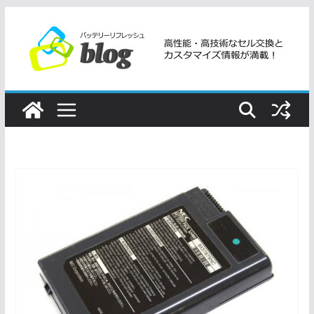
コ
ン
テ
ン
ツ
へ
ス
キ
ッ
プ