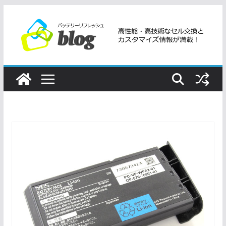
コ
ン
テ
ン
ツ
へ
ス
キ
ッ
プ