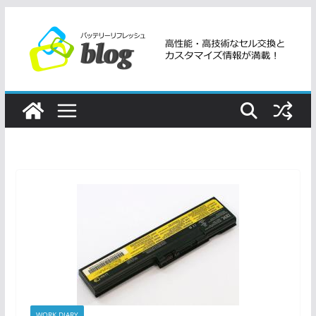
コ
ン
テ
ン
ツ
へ
ス
キ
ッ
プ
WORK DIARY