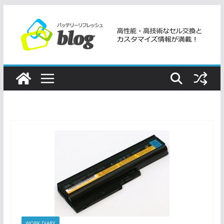
コ
ン
テ
ン
ツ
へ
ス
キ
ッ
プ
WORK DIARY