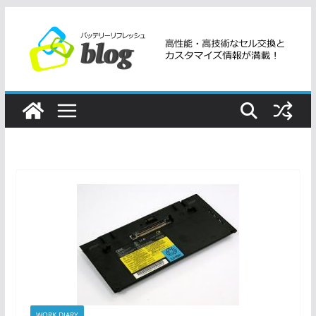
コ
ン
テ
ン
ツ
へ
ス
キ
ッ
プ
WORK DIARY