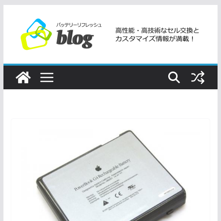
コ
ン
テ
ン
ツ
へ
ス
キ
ッ
プ