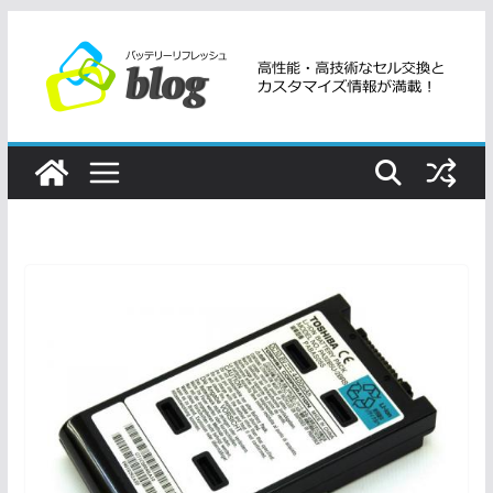
コ
ン
テ
ン
ツ
へ
ス
キ
ッ
プ