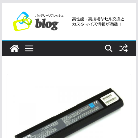
コ
ン
テ
ン
ツ
へ
ス
キ
ッ
プ