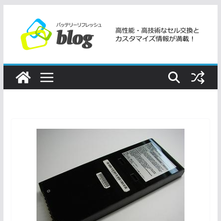
コ
ン
テ
ン
ツ
へ
ス
キ
ッ
プ