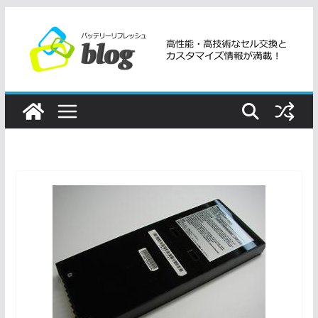
コ
ン
テ
ン
ツ
へ
ス
キ
ッ
プ