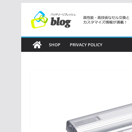
コ
ン
テ
ン
ツ
SHOP
PRIVACY POLICY
へ
ス
キ
ッ
プ