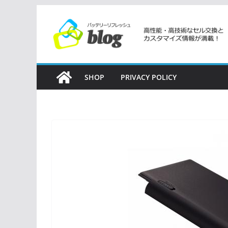
コ
ン
テ
ン
ツ
SHOP
PRIVACY POLICY
へ
ス
キ
ッ
プ