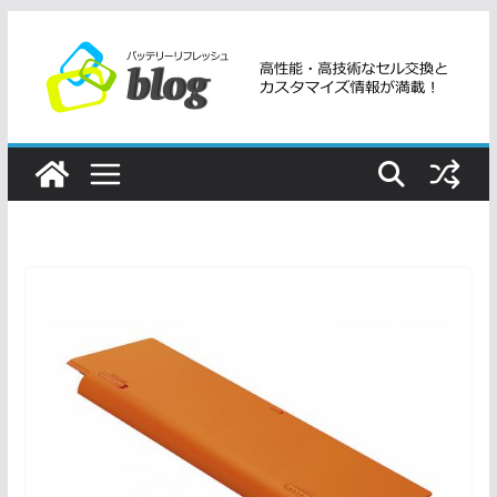
コ
ン
テ
ン
ツ
へ
ス
キ
ッ
プ