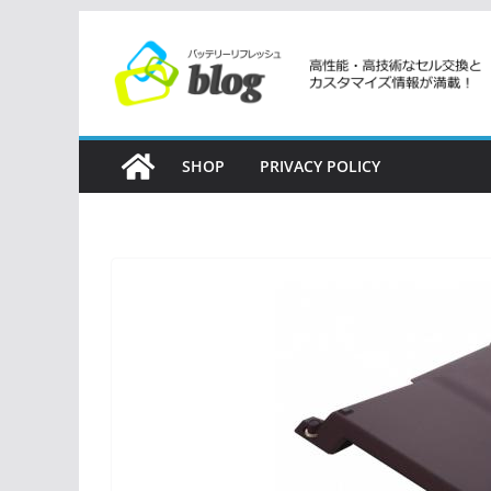
コ
ン
テ
ン
ツ
SHOP
PRIVACY POLICY
へ
ス
キ
ッ
プ