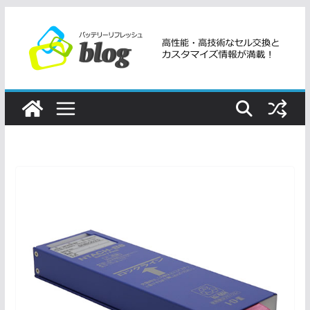
コ
ン
テ
ン
ツ
へ
ス
キ
ッ
プ