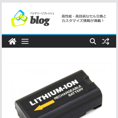
コ
ン
テ
ン
ツ
へ
ス
キ
ッ
プ