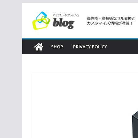
コ
ン
テ
ン
ツ
SHOP
PRIVACY POLICY
へ
ス
キ
ッ
プ