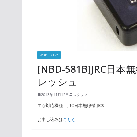
WORK DIARY
[NBD-581B]JRC日本
レッシュ
2013年11月12日
スタッフ
主な対応機種：JRC日本無線機 JICSII
お申し込みは
こちら