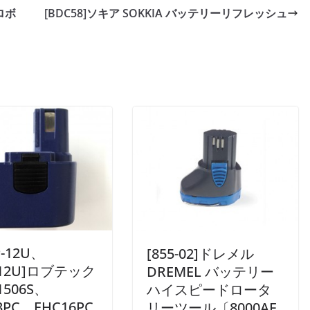
トロボ
[BDC58]ソキア SOKKIA バッテリーリフレッシュ
P-12U、
[855-02]ドレメル
P12U]ロブテック
DREMEL バッテリー
1506S、
ハイスピードロータ
3PC、EHC16PC
リーツール〔8000AE