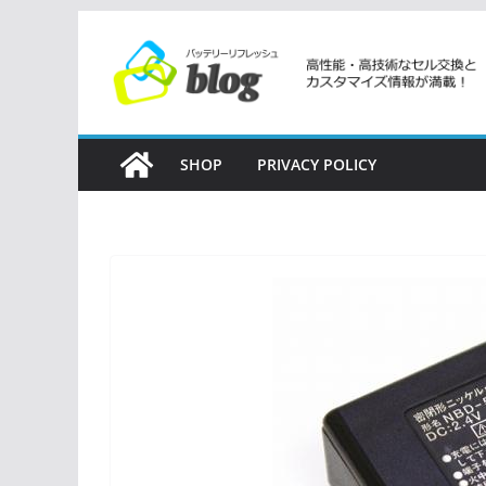
コ
ン
テ
ン
ツ
SHOP
PRIVACY POLICY
へ
ス
キ
ッ
プ