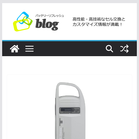
コ
ン
テ
ン
ツ
へ
ス
キ
ッ
プ