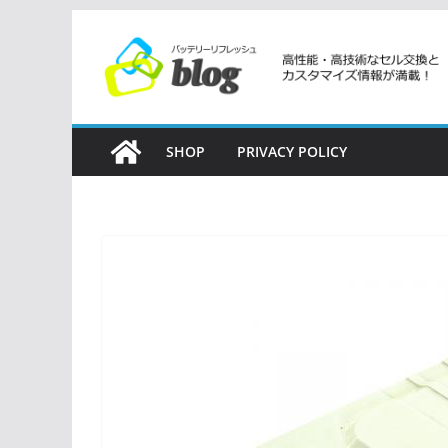
コ
ン
テ
ン
ツ
SHOP
PRIVACY POLICY
へ
ス
キ
ッ
プ