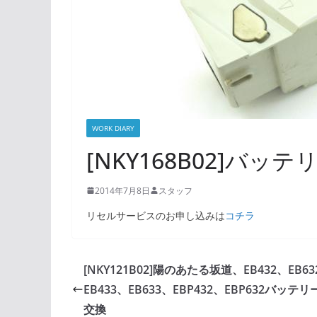
WORK DIARY
[NKY168B02]バッ
2014年7月8日
スタッフ
リセルサービスのお申し込みは
コチラ
[NKY121B02]陽のあたる坂道、EB432、EB63
EB433、EB633、EBP432、EBP632バッテ
交換