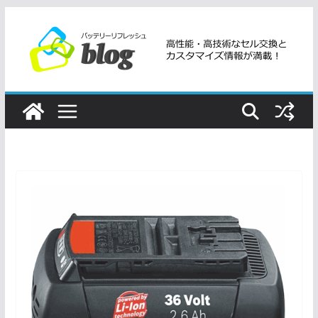
コ
ン
テ
ン
ツ
へ
ス
キ
ッ
プ