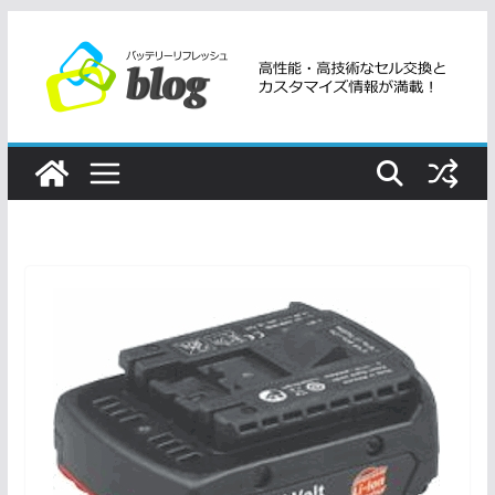
コ
ン
テ
ン
ツ
へ
ス
キ
ッ
プ