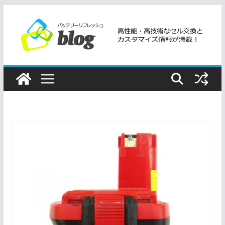
コ
ン
テ
ン
ツ
へ
ス
キ
ッ
プ