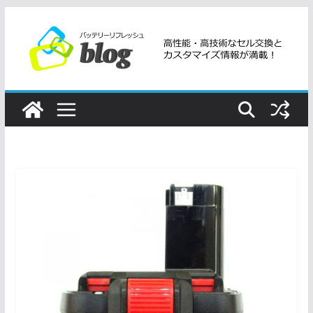
コ
ン
テ
ン
ツ
へ
ス
キ
ッ
プ