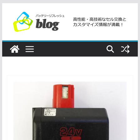
コ
ン
テ
ン
ツ
へ
ス
キ
ッ
プ