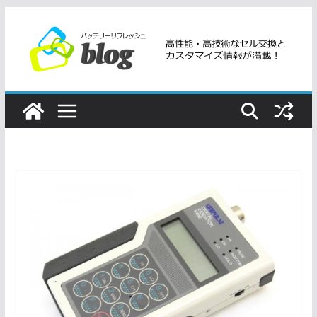
コ
ン
テ
ン
ツ
へ
ス
キ
ッ
プ