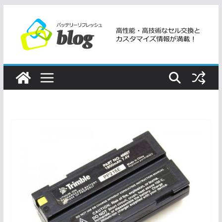
コ
ン
テ
ン
ツ
へ
ス
キ
ッ
プ