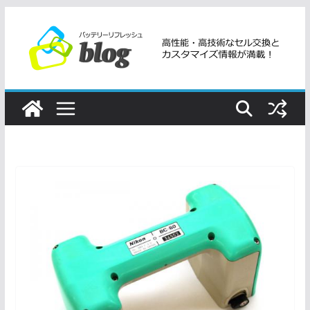
コ
ン
テ
ン
ツ
へ
ス
キ
ッ
プ