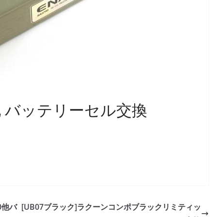
63D他 バッテリーセル交換
60他バ
[UB07ブラック]ラクーンコンポブラックリミティッ