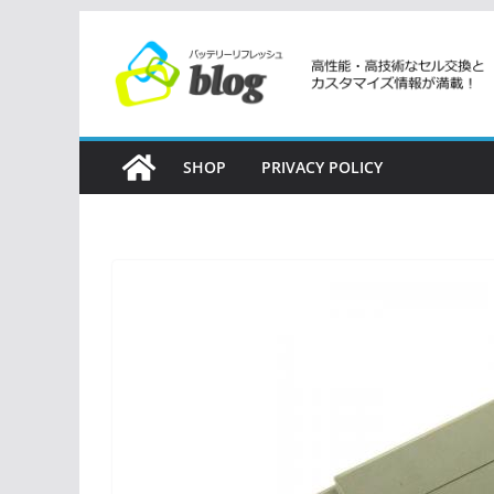
コ
ン
テ
ン
ツ
SHOP
PRIVACY POLICY
へ
ス
キ
ッ
プ