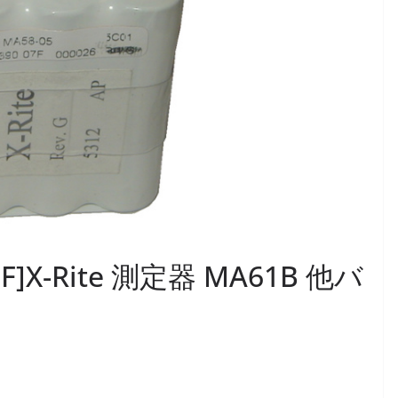
7F]X-Rite 測定器 MA61B 他バ
ュ