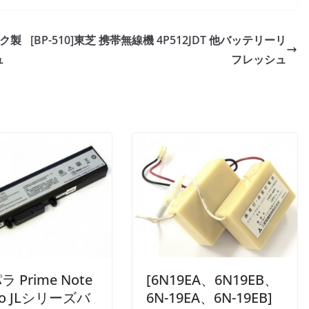
ック製
[BP-510]東芝 携帯無線機 4P512JDT 他バッテリーリ
ュ
フレッシュ
 Prime Note
[6N19EA、6N19EB、
reo JLシリーズバ
6N-19EA、6N-19EB]