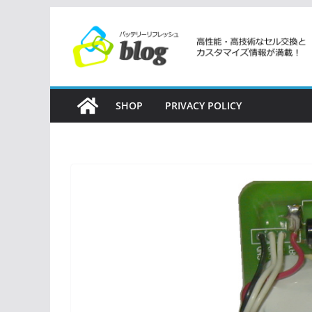
コ
ン
テ
ン
ツ
SHOP
PRIVACY POLICY
へ
ス
キ
ッ
プ