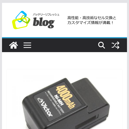
コ
ン
テ
ン
ツ
へ
ス
キ
ッ
プ