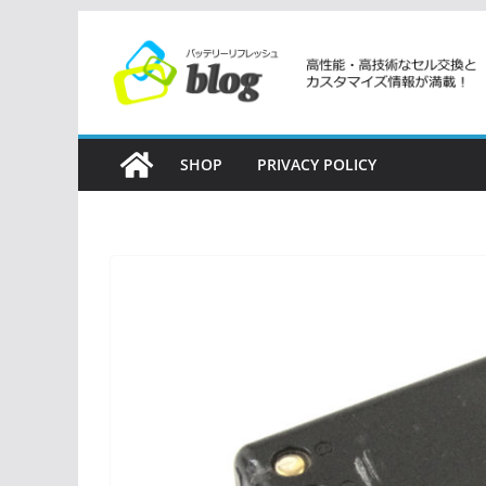
コ
ン
テ
ン
ツ
SHOP
PRIVACY POLICY
へ
ス
キ
ッ
プ