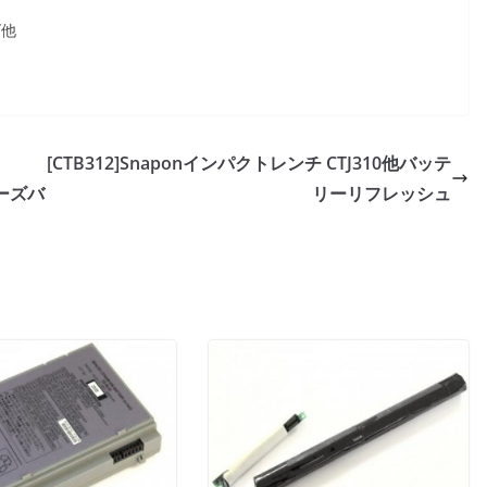
ズ他
[CTB312]Snaponインパクトレンチ CTJ310他バッテ
リーズバ
リーリフレッシュ