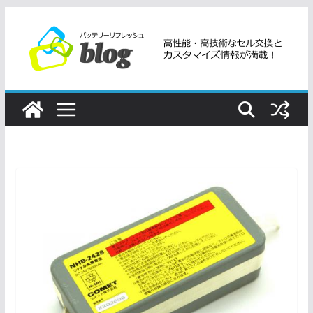
コ
ン
テ
ン
ツ
へ
ス
キ
ッ
プ