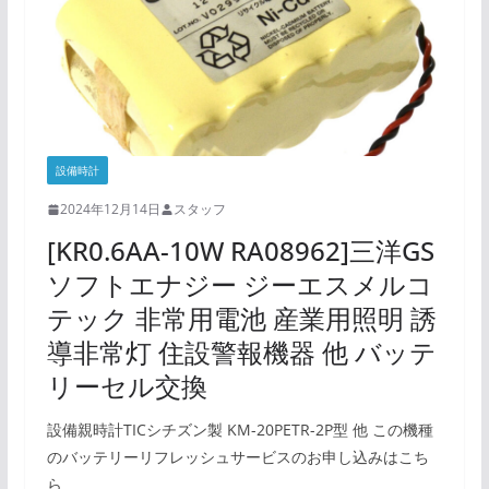
設備時計
2024年12月14日
スタッフ
[KR0.6AA-10W RA08962]三洋GS
ソフトエナジー ジーエスメルコ
テック 非常用電池 産業用照明 誘
導非常灯 住設警報機器 他 バッテ
リーセル交換
設備親時計TICシチズン製 KM-20PETR-2P型 他 この機種
のバッテリーリフレッシュサービスのお申し込みはこち
ら