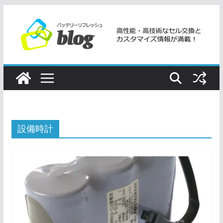
コ
ン
テ
ン
ツ
へ
ス
キ
ッ
設備時計
プ