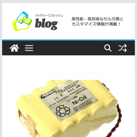
コ
ン
テ
ン
ツ
へ
ス
キ
ッ
プ