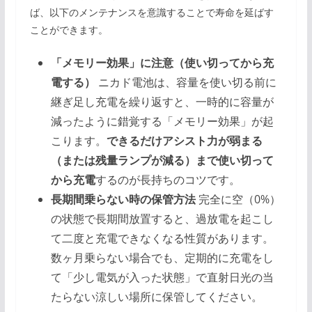
ば、以下のメンテナンスを意識することで寿命を延ばす
ことができます。
「メモリー効果」に注意（使い切ってから充
電する）
ニカド電池は、容量を使い切る前に
継ぎ足し充電を繰り返すと、一時的に容量が
減ったように錯覚する「メモリー効果」が起
こります。
できるだけアシスト力が弱まる
（または残量ランプが減る）まで使い切って
から充電
するのが長持ちのコツです。
長期間乗らない時の保管方法
完全に空（0%）
の状態で長期間放置すると、過放電を起こし
て二度と充電できなくなる性質があります。
数ヶ月乗らない場合でも、定期的に充電をし
て「少し電気が入った状態」で直射日光の当
たらない涼しい場所に保管してください。