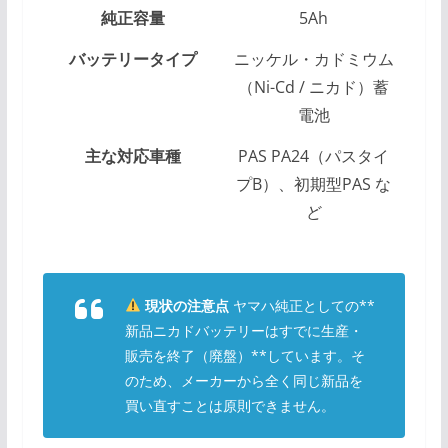
純正容量
5Ah
バッテリータイプ
ニッケル・カドミウム
（Ni-Cd / ニカド）蓄
電池
主な対応車種
PAS PA24（パスタイ
プB）、初期型PAS な
ど
現状の注意点
ヤマハ純正としての**
新品ニカドバッテリーはすでに生産・
販売を終了（廃盤）**しています。そ
のため、メーカーから全く同じ新品を
買い直すことは原則できません。