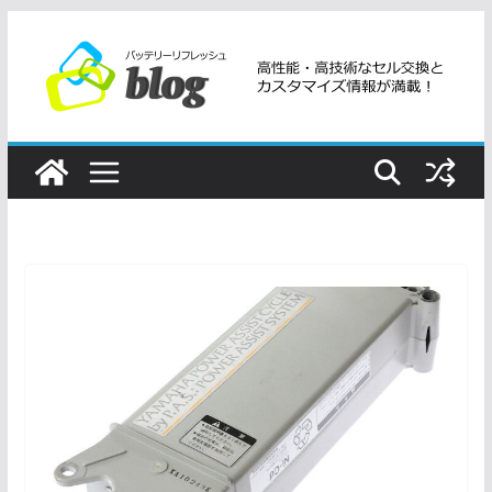
コ
ン
テ
ン
ツ
へ
ス
キ
ッ
プ