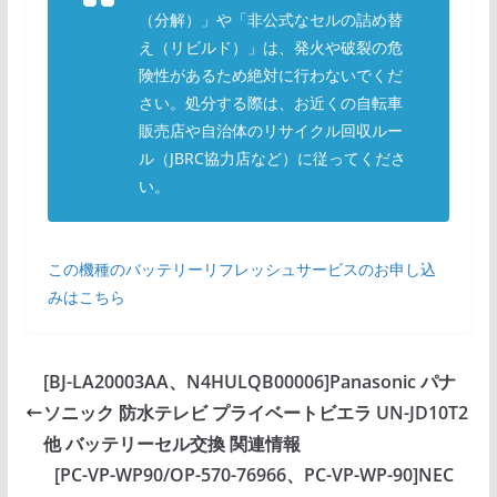
（分解）」や「非公式なセルの詰め替
え（リビルド）」は、発火や破裂の危
険性があるため絶対に行わないでくだ
さい。処分する際は、お近くの自転車
販売店や自治体のリサイクル回収ルー
ル（JBRC協力店など）に従ってくださ
い。
この機種のバッテリーリフレッシュサービスのお申し込
みはこちら
[BJ-LA20003AA、N4HULQB00006]Panasonic パナ
ソニック 防水テレビ プライベートビエラ UN-JD10T2
他 バッテリーセル交換 関連情報
[PC-VP-WP90/OP-570-76966、PC-VP-WP-90]NEC