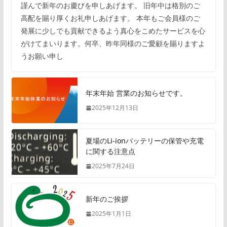
謹んで新年のお慶びを申しあげます。 旧年中は格別のご
高配を賜り厚くお礼申しあげます。 本年もご会員様のご
発展に少しでも貢献できるよう真心をこめたサービスを心
がけてまいります。何卒、昨年同様のご愛顧を賜りますよ
うお願い申し
年末年始 営業のお知らせです。
2025年12月13日
夏場のLi-ionバッテリーの保管や充電
に関する注意点
2025年7月24日
新年のご挨拶
2025年1月1日