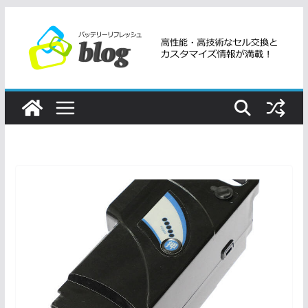
コ
ン
テ
ン
ツ
へ
ス
キ
ッ
プ