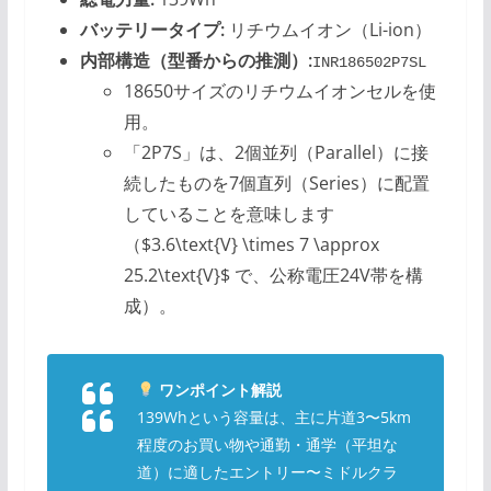
バッテリータイプ:
リチウムイオン（Li-ion）
内部構造（型番からの推測）:
INR186502P7SL
18650サイズのリチウムイオンセルを使
用。
「2P7S」は、2個並列（Parallel）に接
続したものを7個直列（Series）に配置
していることを意味します
（$3.6\text{V} \times 7 \approx
25.2\text{V}$ で、公称電圧24V帯を構
成）。
ワンポイント解説
139Whという容量は、主に片道3〜5km
程度のお買い物や通勤・通学（平坦な
道）に適したエントリー〜ミドルクラ