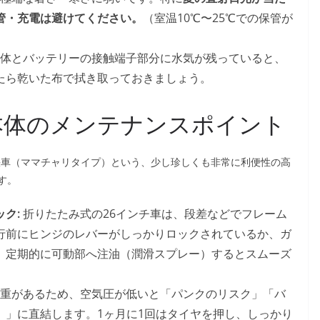
管・充電は避けてください。
（室温10℃〜25℃での保管が
体とバッテリーの接触端子部分に水気が残っていると、
たら乾いた布で拭き取っておきましょう。
B）本体のメンテナンスポイント
動軽快車（ママチャリタイプ）という、少し珍しくも非常に利便性の高
す。
ク:
折りたたみ式の26インチ車は、段差などでフレーム
行前にヒンジのレバーがしっかりロックされているか、ガ
。定期的に可動部へ注油（潤滑スプレー）するとスムーズ
重があるため、空気圧が低いと「パンクのリスク」「バ
）」に直結します。1ヶ月に1回はタイヤを押し、しっかり