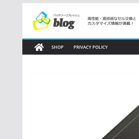
コ
ン
テ
ン
ツ
SHOP
PRIVACY POLICY
へ
ス
キ
ッ
プ