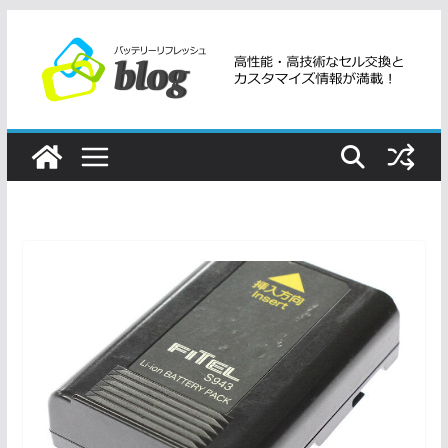
コ
ン
テ
ン
ツ
へ
ス
キ
ッ
プ