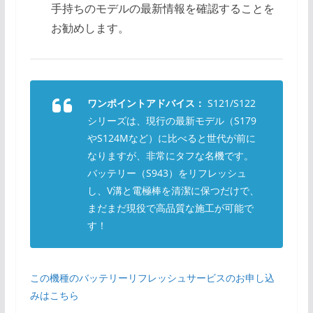
手持ちのモデルの最新情報を確認することを
お勧めします。
ワンポイントアドバイス：
S121/S122
シリーズは、現行の最新モデル（S179
やS124Mなど）に比べると世代が前に
なりますが、非常にタフな名機です。
バッテリー（S943）をリフレッシュ
し、V溝と電極棒を清潔に保つだけで、
まだまだ現役で高品質な施工が可能で
す！
この機種のバッテリーリフレッシュサービスのお申し込
みはこちら