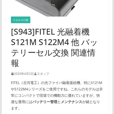
リセルその他
[S943]FITEL 光融着機
S121M S122M4 他 バッ
テリーセル交換 関連情
報
2026年4月2日
スタッフ
FITEL（古河電工）の光ファイバ融着接続機、特にS121M
やS122M4シリーズをご使用ですね。これらのモデルは非
常にコンパクトで現場での機動力に優れていますが、快
適な運用には
バッテリー管理
と
メンテナンス
が鍵となり
ます。