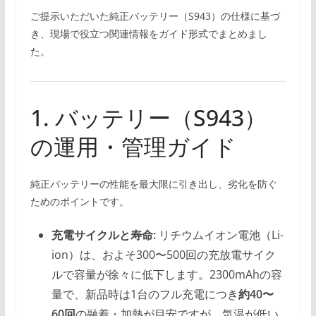
ご提示いただいた純正バッテリー（S943）の仕様に基づ
き、現場で役立つ関連情報をガイド形式でまとめまし
た。
1. バッテリー（S943）
の運用・管理ガイド
純正バッテリーの性能を最大限に引き出し、劣化を防ぐ
ためのポイントです。
充電サイクルと寿命:
リチウムイオン電池（Li-
ion）は、およそ300〜500回の充放電サイク
ルで容量が徐々に低下します。2300mAhの容
量で、新品時は1台のフル充電につき
約40〜
60回
の融着・加熱が目安ですが、気温が低い