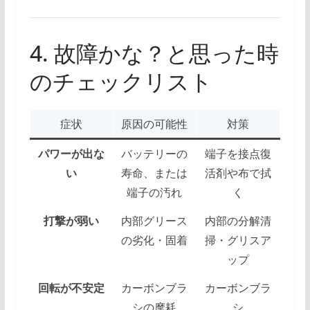
4. 故障かな？と思った時
のチェックリスト
症状
原因の可能性
対策
パワーが出な
バッテリーの
端子を接点復
い
寿命、または
活剤や布で拭
端子の汚れ
く
打撃が弱い
内部グリース
内部の分解清
の劣化・固着
掃・グリスア
ップ
回転が不安定
カーボンブラ
カーボンブラ
シの摩耗
シ